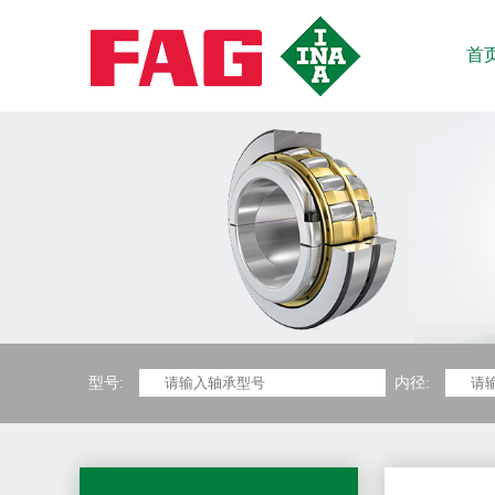
首
型号:
内径: